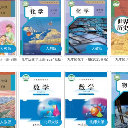
人教版
人教版
人教版
治下册(部编
九年级化学上册(2024秋版)
九年级化学下册(2025春版)
九年级历
人教版
北师大版
北师大版