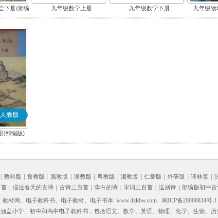
会下册(部编
九年级数学上册
九年级数学下册
九年级物理
人教版
(部编版)
|
教科版
|
鲁教版
|
冀教版
|
浙教版
|
粤教版
|
湘教版
|
仁爱版
|
外研版
|
译林版
|
百首
|
描述春天的古诗
|
古诗三百首
|
李白的诗
|
宋词三百首
|
送别诗
|
部编版初中古
材网、电子教科书、电子教材、电子书本 www.dzkbw.com
闽ICP备20006834号-1
，涵盖小学、初中和高中电子教科书，包括语文、数学、英语、物理、化学、生物、历