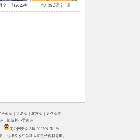
全一册(2025秋
九年级英语全一册
版)
沪科教版
|
青岛版
|
北京版
|
更多版本
诗
|
部编版小学古诗
闽公网安备 35010202001514号
史、地理及政治等新版本电子教材导航。