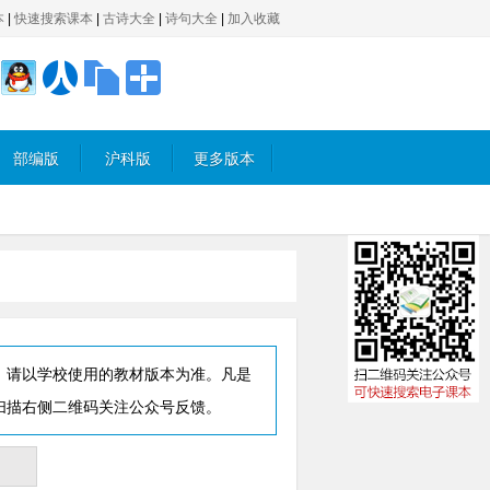
本
|
快速搜索课本
|
古诗大全
|
诗句大全
|
加入收藏
部编版
沪科版
更多版本
，请以学校使用的教材版本为准。凡是
扫描右侧二维码关注公众号反馈。