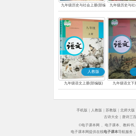
九年级历史与社会上册(部编
九年级历史与社
版)
版)
人教版
九年级语文上册(部编版)
九年级语文下册
手机版
|
人教版
|
苏教版
|
北师大版
古诗大全
|
唐诗三
©电子课本网
、电子课本、教科书、教
电子课本网提供在线
电子课本
导航服务