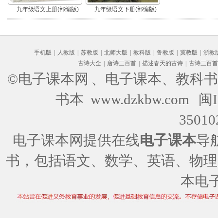
九年级语文上册(部编版)
九年级语文下册(部编版)
手机版
|
人教版
|
苏教版
|
北师大版
|
教科版
|
鲁教版
|
冀教版
|
浙教
古诗大全
|
唐诗三百首
|
描述春天的古诗
|
古诗三百首
©电子课本网
、电子课本、教科书
书本 www.dzkbw.com
闽I
35010
电子课本网提供在线
电子课本
导
书，包括语文、数学、英语、物理
本电