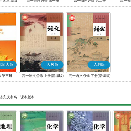
生读本(部编
高一物理必修 第一册
高一物理必修 第二册
高一物
北师大版
人教版
人教版
 第三册
高一语文必修 上册(部编版)
高一语文必修 下册(部编版)
省安庆市高二课本版本