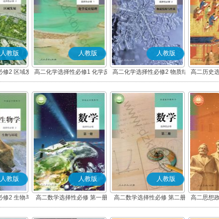
人教版
人教版
人教版
修2 区域发
高二化学选择性必修1 化学反
高二化学选择性必修2 物质结
高二历史选
应原理
构与性质
度与社
人教版
人教版
人教版
修2 生物与
高二数学选择性必修 第一册
高二数学选择性必修 第二册
高二思想政
(A版)
(A版)
化