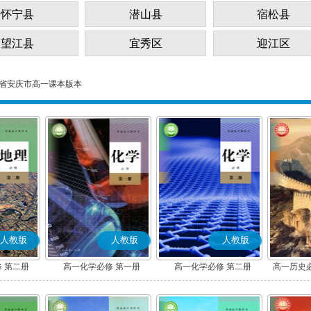
怀宁县
潜山县
宿松县
望江县
宜秀区
迎江区
省安庆市高一课本版本
人教版
人教版
人教版
 第二册
高一化学必修 第一册
高一化学必修 第二册
高一历史
(