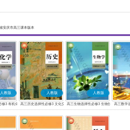
省安庆市高三课本版本
人教版
人教版
人教版
修3 有机化
高三历史选择性必修3 文化交
高三生物选择性必修3 生物技
高三数学
础
流与传播(部编版)
术与工程