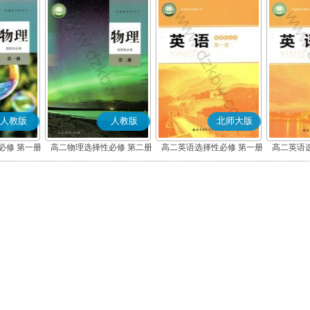
人教版
人教版
北师大版
必修 第一册
高二物理选择性必修 第二册
高二英语选择性必修 第一册
高二英语