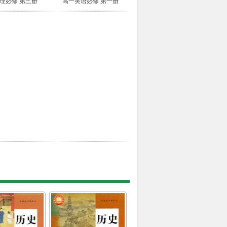
理必修 第三册
高一英语必修 第一册