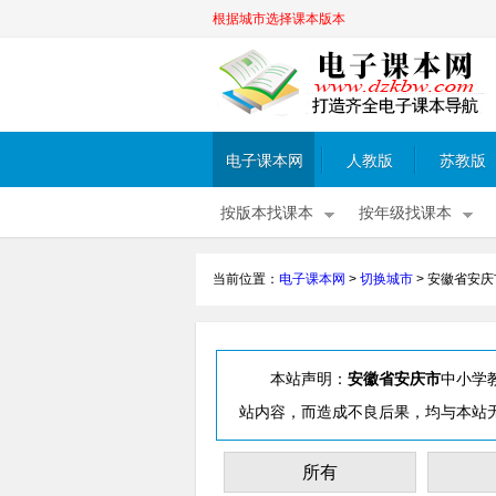
根据城市选择课本版本
电子课本网
人教版
苏教版
按版本找课本
按年级找课本
当前位置：
电子课本网
>
切换城市
>
安徽省安庆
本站声明：
安徽省安庆市
中小学
站内容，而造成不良后果，均与本站
所有