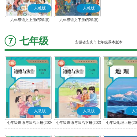
人教版
人教版
六年级语文上册(部编版)
六年级语文下册(部编版)
七年级
安徽省安庆市七年级课本版本
人教版
人教版
人
七年级道德与法治上册(2024
七年级道德与法治下册(2025
七年级地理上册(20
秋版)(部编版)
春版)(部编版)