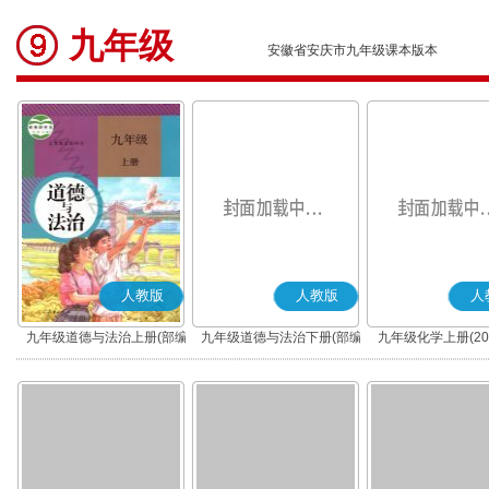
九年级
安徽省安庆市九年级课本版本
人教版
人教版
人
九年级道德与法治上册(部编
九年级道德与法治下册(部编
九年级化学上册(20
版)
版)