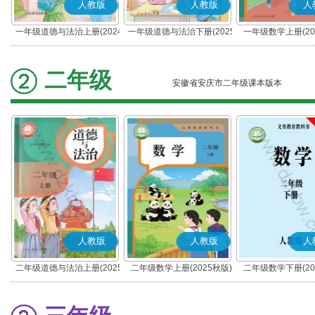
人教版
人教版
人
一年级道德与法治上册(2024
一年级道德与法治下册(2025
一年级数学上册(20
秋版)(部编版)
春版)(部编版)
二年级
安徽省安庆市二年级课本版本
人教版
人教版
人
二年级道德与法治上册(2025
二年级数学上册(2025秋版)
二年级数学下册(20
秋版)(部编版)