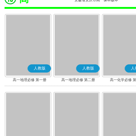
安徽省安庆市高一课本版本
人教版
人教版
人
高一地理必修 第一册
高一地理必修 第二册
高一化学必修 