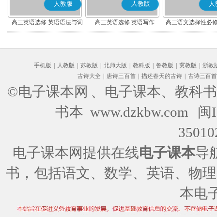
人教版
人教版
人
高三英语选修 英语语法与词
高三英语选修 英语写作
高三语文选择性必修
汇
编版)
手机版
|
人教版
|
苏教版
|
北师大版
|
教科版
|
鲁教版
|
冀教版
|
浙教
古诗大全
|
唐诗三百首
|
描述春天的古诗
|
古诗三百首
©电子课本网
、电子课本、教科书
书本 www.dzkbw.com
闽I
35010
电子课本网提供在线
电子课本
导
书，包括语文、数学、英语、物理
本电