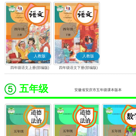
人教版
人教版
四年级语文上册(部编版)
四年级语文下册(部编版)
五年级
安徽省安庆市五年级课本版本