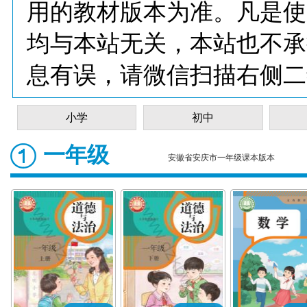
用的教材版本为准。凡是使
均与本站无关，本站也不承
息有误，请微信扫描右侧二
小学
初中
一年级
安徽省安庆市一年级课本版本