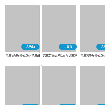
人教版
人教版
人
高三物理选择性必修 第三册
高三英语选择性必修 第三册
高三英语选择性必修