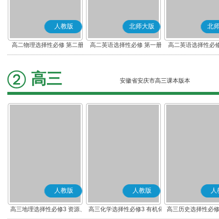
人教版
北师大版
北
高二物理选择性必修 第二册
高二英语选择性必修 第一册
高二英语选择性必修
高三
安徽省安庆市高三课本版本
人教版
人教版
人
高三地理选择性必修3 资源、
高三化学选择性必修3 有机化
高三历史选择性必修
环境与国家安全
学基础
流与传播(部编