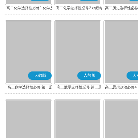
高二化学选择性必修1 化学反
高二化学选择性必修2 物质结
高二历史选择性必修
应原理
构与性质
度与社会治理(部
人教版
人教版
人
高二数学选择性必修 第一册
高二数学选择性必修 第二册
高二思想政治必修4
(B版)
(B版)
化(部编版)