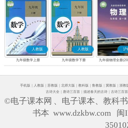
人教版
人教版
沪
九年级数学上册
九年级数学下册
九年级物理全册(20
手机版
|
人教版
|
苏教版
|
北师大版
|
教科版
|
鲁教版
|
冀教版
|
浙教
古诗大全
|
唐诗三百首
|
描述春天的古诗
|
古诗三百首
©电子课本网
、电子课本、教科书
书本 www.dzkbw.com
闽I
35010