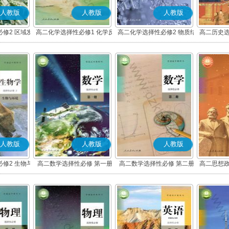
人教版
人教版
人教版
修2 区域发
高二化学选择性必修1 化学反
高二化学选择性必修2 物质结
高二历史选
应原理
构与性质
度与社
人教版
人教版
人教版
修2 生物与
高二数学选择性必修 第一册
高二数学选择性必修 第二册
高二思想政
(A版)
(A版)
化