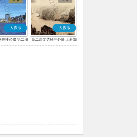
人教版
人教版
选择性必修 第二册
高二语文选择性必修 上册(部
编版)