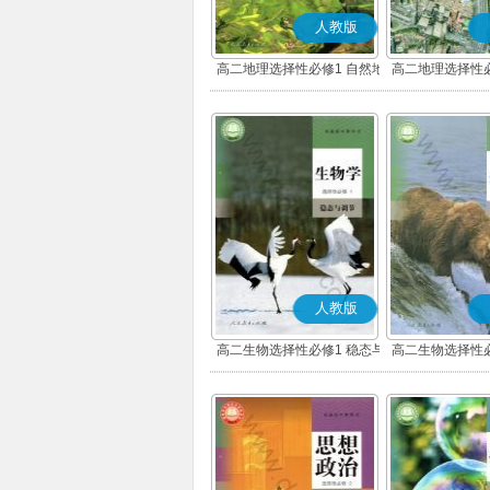
人教版
高二地理选择性必修1 自然地
高二地理选择性必
理基础
展
人教版
高二生物选择性必修1 稳态与
高二生物选择性必
调节
环境