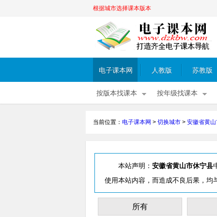
根据城市选择课本版本
电子课本网
人教版
苏教版
按版本找课本
按年级找课本
当前位置：
电子课本网
>
切换城市
>
安徽省黄山
本站声明：
安徽省黄山市休宁县
使用本站内容，而造成不良后果，均
所有