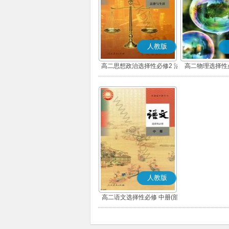
人教版
高二思想政治选择性必修2 法
高二物理选择性
律与生活(部编版)
人教版
高二语文选择性必修 中册(部
编版)