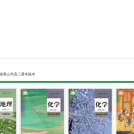
省黄山市高二课本版本