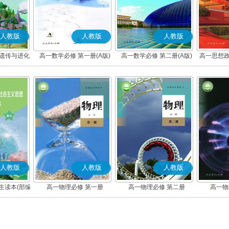
人教版
人教版
人教版
 遗传与进化
高一数学必修 第一册(A版)
高一数学必修 第二册(A版)
高一思想政
社会
人教版
人教版
人教版
生读本(部编
高一物理必修 第一册
高一物理必修 第二册
高一物