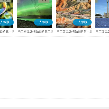
人教版
人教版
人教版
必修 第一册
高二物理选择性必修 第二册
高二英语选择性必修 第一册
高二英语