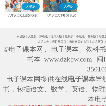
人教版
人教版
六年级语文上册(部编版)
六年级语文下册(部编版)
手机版
|
人教版
|
苏教版
|
北师大版
|
教科版
|
鲁教版
|
冀教版
|
浙教
古诗大全
|
唐诗三百首
|
描述春天的古诗
|
古诗三百首
©电子课本网
、电子课本、教科书
书本 www.dzkbw.com
闽I
35010
电子课本网提供在线
电子课本
导
书，包括语文、数学、英语、物理
本电