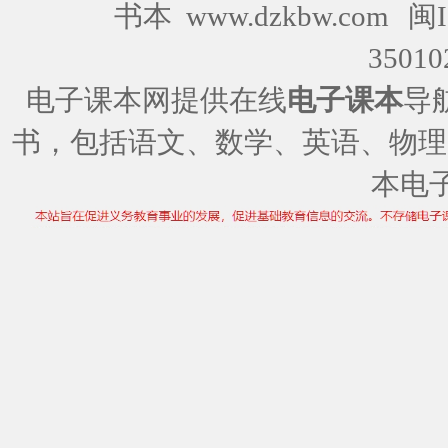
书本 www.dzkbw.com
闽I
35010
电子课本网提供在线
电子课本
导
书，包括语文、数学、英语、物理
本电