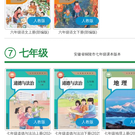
人教版
人教版
六年级语文上册(部编版)
六年级语文下册(部编版)
七年级
安徽省铜陵市七年级课本版本
人教版
人教版
人
七年级道德与法治上册(2024
七年级道德与法治下册(2025
七年级地理上册(20