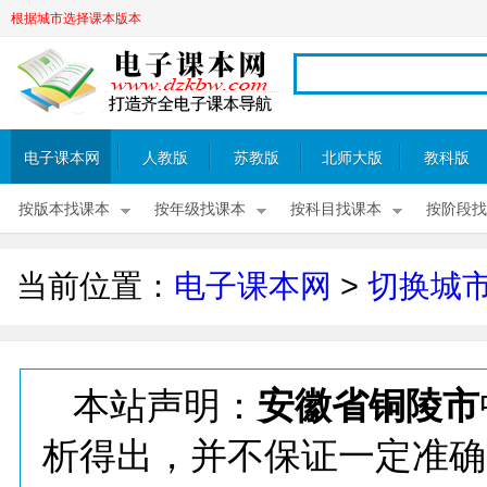
根据城市选择课本版本
电子课本网
人教版
苏教版
北师大版
教科版
按版本找课本
按年级找课本
按科目找课本
按阶段找
当前位置：
电子课本网
>
切换城
本站声明：
安徽省铜陵市
析得出，并不保证一定准确