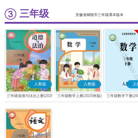
三年级
安徽省铜陵市三年级课本版本
人教版
人教版
人
三年级道德与法治上册(2025
三年级数学上册(2025秋版)
三年级数学下册(20
秋版)(部编版)