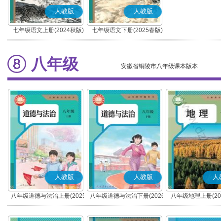
人教版
人教版
七年级语文上册(2024秋版)
七年级语文下册(2025春版)
(部编版)
(部编版)
八年级
安徽省铜陵市八年级课本版本
人教版
人教版
人
八年级道德与法治上册(2025
八年级道德与法治下册(2026
八年级地理上册(20
秋版)(部编版)
春版)(部编版)