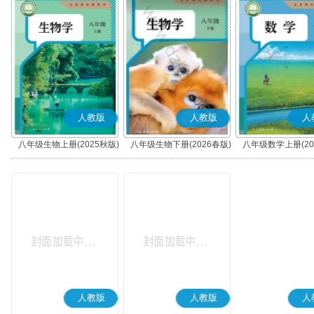
人教版
人教版
人
八年级生物上册(2025秋版)
八年级生物下册(2026春版)
八年级数学上册(20
人教版
人教版
人