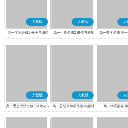
人教版
人教版
人
高一生物必修1 分子与细胞
高一生物必修2 遗传与进化
高一数学必修 第一册
人教版
人教版
人
高一思想政治必修3 政治与法
高一思想政治学生读本(部编
高一物理必修 
治(部编版)
版)