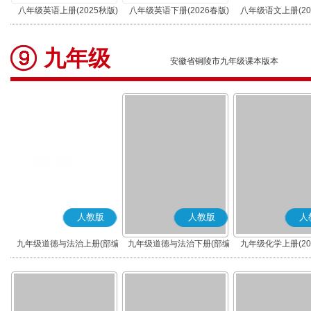
八年级英语上册(2025秋版)
八年级英语下册(2026春版)
八年级语文上册(20
(部编版)
九年级
安徽省铜陵市九年级课本版本
人教版
人教版
人
九年级道德与法治上册(部编
九年级道德与法治下册(部编
九年级化学上册(20
版)
版)