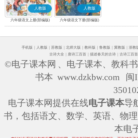
人教版
人教版
六年级语文上册(部编版)
六年级语文下册(部编版)
手机版
|
人教版
|
苏教版
|
北师大版
|
教科版
|
鲁教版
|
冀教版
|
浙教
古诗大全
|
唐诗三百首
|
描述春天的古诗
|
古诗三百首
©电子课本网
、电子课本、教科书
书本 www.dzkbw.com
闽I
35010
电子课本网提供在线
电子课本
导
书，包括语文、数学、英语、物理
本电