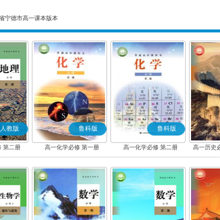
省宁德市高一课本版本
人教版
鲁科版
鲁科版
 第二册
高一化学必修 第一册
高一化学必修 第二册
高一历史
(