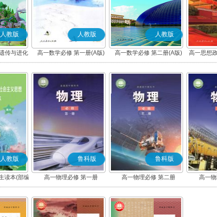
人教版
人教版
人教版
 遗传与进化
高一数学必修 第一册(A版)
高一数学必修 第二册(A版)
高一思想政
社会
人教版
鲁科版
鲁科版
生读本(部编
高一物理必修 第一册
高一物理必修 第二册
高一物