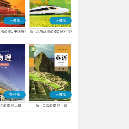
人教版
人教版
治必修1 中国特色
高一思想政治必修2 经济与社
主义(部编版)
会(部编版)
鲁科版
人教版
理必修 第三册
高一英语必修 第一册