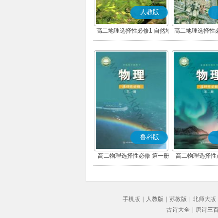
人教版
高二地理选择性必修1 自然地
高二地理选择性必
理基础
展
鲁科版
高二物理选择性必修 第一册
高二物理选择性
手机版
|
人教版
|
苏教版
|
北师大版
古诗大全
|
唐诗三