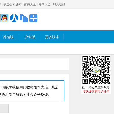
本
|
快速搜索课本
|
古诗大全
|
诗句大全
|
加入收藏
部编版
沪科版
更多版本
，请以学校使用的教材版本为准。凡是
扫描右侧二维码关注公众号反馈。