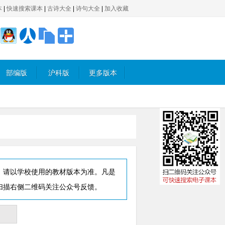
本
|
快速搜索课本
|
古诗大全
|
诗句大全
|
加入收藏
部编版
沪科版
更多版本
，请以学校使用的教材版本为准。凡是
扫描右侧二维码关注公众号反馈。