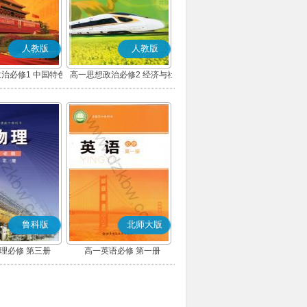
人教版
人教版
治必修1 中国特色
高一思想政治必修2 经济与社
主义(部编版)
会(部编版)
鲁科版
北师大版
理必修 第三册
高一英语必修 第一册