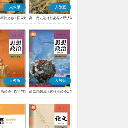
人教版
人教版
择性必修1 国家制
高二历史选择性必修2 经济与
会治理(部编版)
社会生活(部编版)
人教版
人教版
治必修4 哲学与文
高二思想政治选择性必修1 当
(部编版)
代国际政治与经济(部编版)