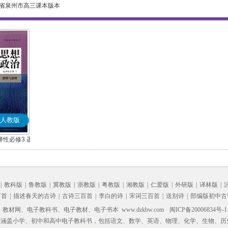
省泉州市高三课本版本
人教版
性必修3 逻
部编版)
|
教科版
|
鲁教版
|
冀教版
|
浙教版
|
粤教版
|
湘教版
|
仁爱版
|
外研版
|
译林版
|
百首
|
描述春天的古诗
|
古诗三百首
|
李白的诗
|
宋词三百首
|
送别诗
|
部编版初中古
材网、电子教科书、电子教材、电子书本 www.dzkbw.com
闽ICP备20006834号-1
，涵盖小学、初中和高中电子教科书，包括语文、数学、英语、物理、化学、生物、历