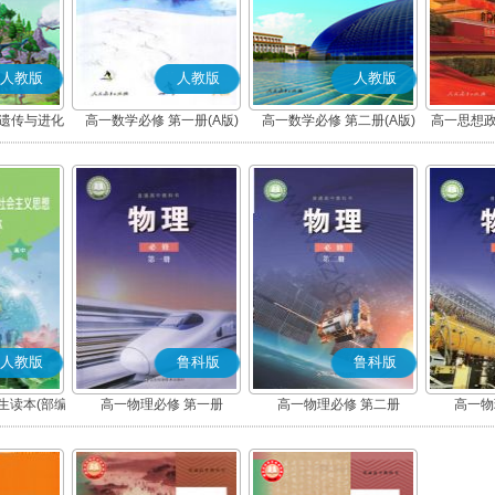
人教版
人教版
人教版
 遗传与进化
高一数学必修 第一册(A版)
高一数学必修 第二册(A版)
高一思想政
社会
人教版
鲁科版
鲁科版
生读本(部编
高一物理必修 第一册
高一物理必修 第二册
高一物