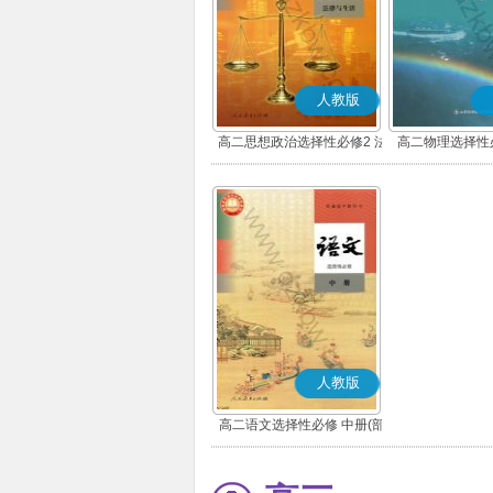
人教版
高二思想政治选择性必修2 法
高二物理选择性
律与生活(部编版)
人教版
高二语文选择性必修 中册(部
编版)