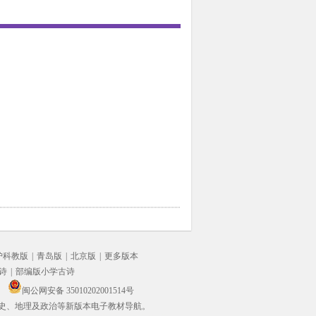
沪科教版
|
青岛版
|
北京版
|
更多版本
诗
|
部编版小学古诗
闽公网安备 35010202001514号
史、地理及政治等新版本电子教材导航。