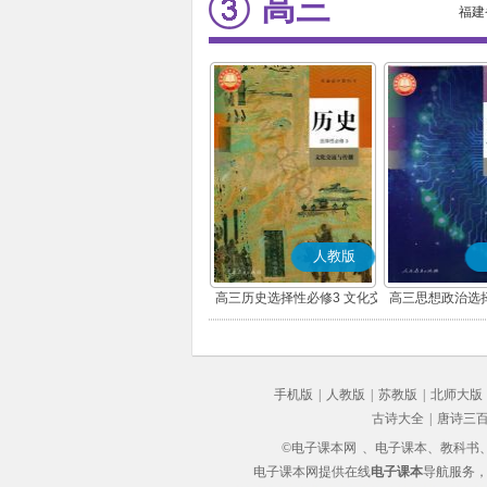
高三
福建
人教版
高三历史选择性必修3 文化交
高三思想政治选择
流与传播(部编版)
辑与思维(
手机版
|
人教版
|
苏教版
|
北师大版
古诗大全
|
唐诗三
©电子课本网
、电子课本、教科书、教
电子课本网提供在线
电子课本
导航服务