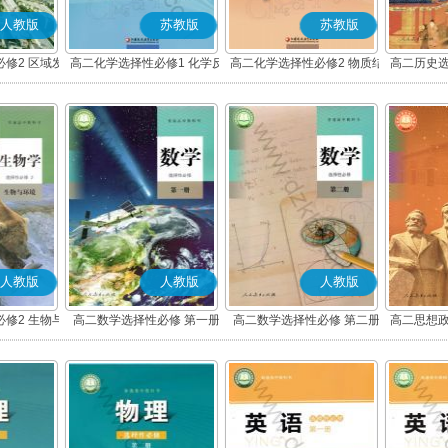
人教版
苏教版
苏教版
修2 区域发
高二化学选择性必修1 化学反
高二化学选择性必修2 物质结
高二历史选
应原理
构与性质
度与社
人教版
人教版
人教版
修2 生物与
高二数学选择性必修 第一册
高二数学选择性必修 第二册
高二思想政
(A版)
(A版)
化