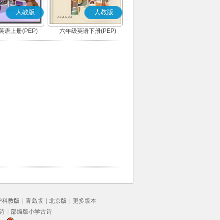
人教版
人教版
语上册(PEP)
六年级英语下册(PEP)
沪科教版
|
青岛版
|
北京版
|
更多版本
诗
|
部编版小学古诗