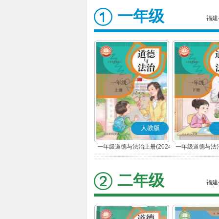
一年级
福建
人教版
一年级道德与法治上册(2024
一年级道德与法治
秋版)(部编版)
春版)(部
二年级
福建