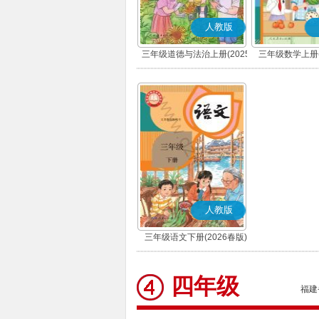
人教版
三年级道德与法治上册(2025
三年级数学上册(
秋版)(部编版)
人教版
三年级语文下册(2026春版)
(部编版)
四年级
福建