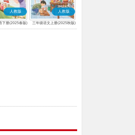
人教版
人教版
下册(2025春版)
三年级语文上册(2025秋版)
(PEP)
(部编版)