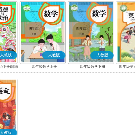
人教版
人教版
人教版
治下册(部编
四年级数学上册
四年级数学下册
四年级英语
人教版