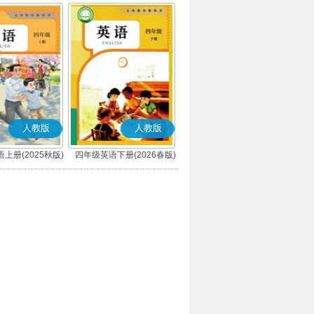
人教版
人教版
上册(2025秋版)
四年级英语下册(2026春版)
(PEP)
(PEP)