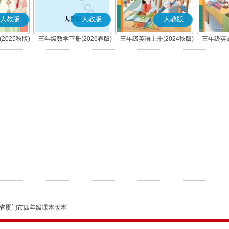
人教版
人教版
人教版
2025秋版)
三年级数学下册(2026春版)
三年级英语上册(2024秋版)
三年级英语
(PEP)
省厦门市四年级课本版本