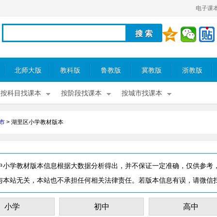
电子课
北师大版
教科版
鲁教版
冀教版
浙教版
按科目找课本
按阶段找课本
按城市找课本
市
>
湖里区小学教材版本
中小学教材版本信息根据大数据分析得出，并不保证一定准确，仅供参考
与本站无关，本站也不承担任何相关法律责任。若版本信息有误，请微信
小学
初中
高中