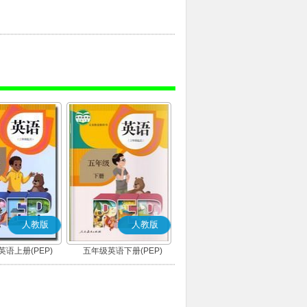
人教版
人教版
语上册(PEP)
五年级英语下册(PEP)