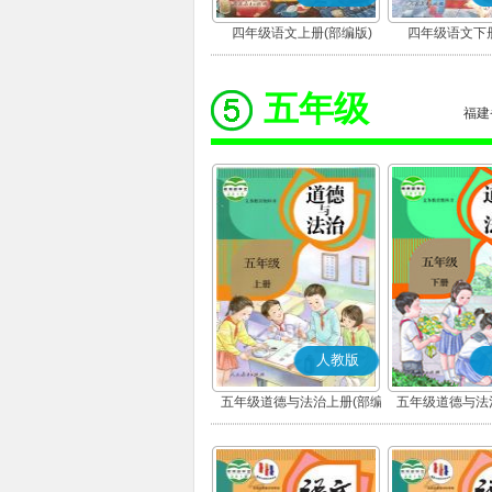
四年级语文上册(部编版)
四年级语文下册
五年级
福建
人教版
五年级道德与法治上册(部编
五年级道德与法
版)
版)