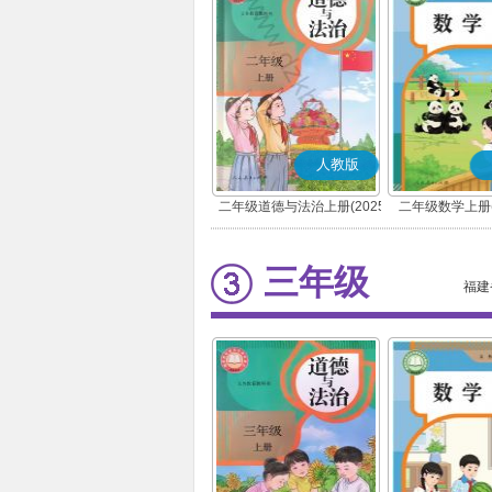
人教版
二年级道德与法治上册(2025
二年级数学上册(
秋版)(部编版)
三年级
福建