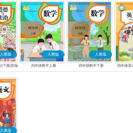
人教版
人教版
人教版
治下册(部编
四年级数学上册
四年级数学下册
四年级英语
人教版