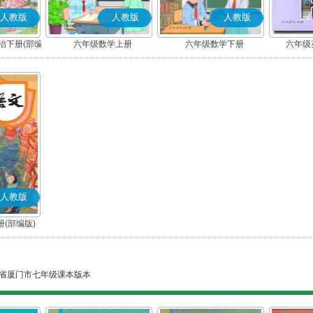
人教版
人教版
人教版
治下册(部编
六年级数学上册
六年级数学下册
六年级英
人教版
(部编版)
省厦门市七年级课本版本