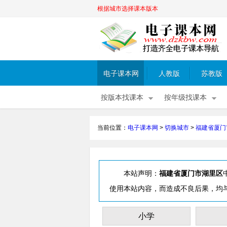
根据城市选择课本版本
电子课本网
人教版
苏教版
按版本找课本
按年级找课本
当前位置：
电子课本网
>
切换城市
>
福建省厦门
本站声明：
福建省厦门市湖里区
使用本站内容，而造成不良后果，均
小学