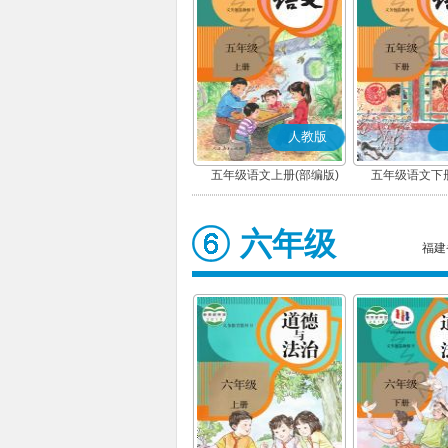
人教版
五年级语文上册(部编版)
五年级语文下册
六年级
福建