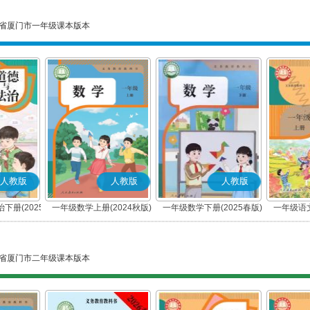
省厦门市一年级课本版本
人教版
人教版
人教版
下册(2025
一年级数学上册(2024秋版)
一年级数学下册(2025春版)
一年级语文
编版)
省厦门市二年级课本版本