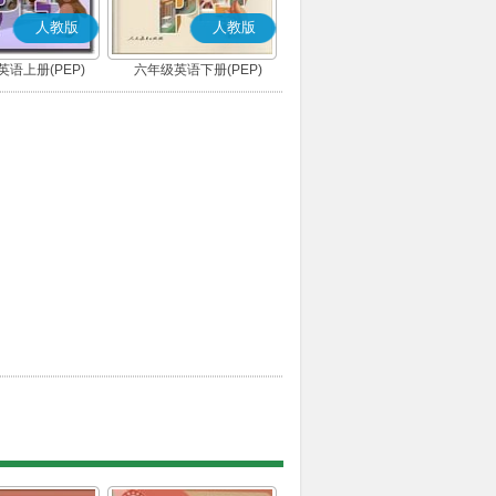
人教版
人教版
语上册(PEP)
六年级英语下册(PEP)