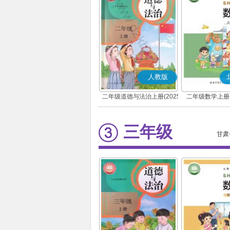
人教版
二年级道德与法治上册(2025
二年级数学上册(
秋版)(部编版)
三年级
甘肃