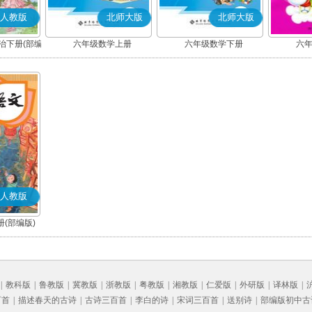
人教版
北师大版
北师大版
治下册(部编
六年级数学上册
六年级数学下册
六
人教版
(部编版)
|
教科版
|
鲁教版
|
冀教版
|
浙教版
|
粤教版
|
湘教版
|
仁爱版
|
外研版
|
译林版
|
百首
|
描述春天的古诗
|
古诗三百首
|
李白的诗
|
宋词三百首
|
送别诗
|
部编版初中古