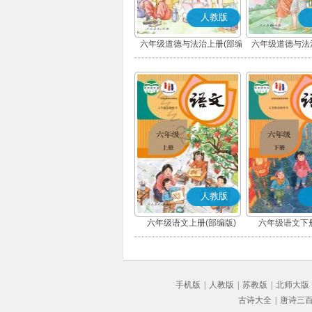
人教版
六年级道德与法治上册(部编
六年级道德与法
版)
版)
人教版
六年级语文上册(部编版)
六年级语文下册
手机版
|
人教版
|
苏教版
|
北师大版
古诗大全
|
唐诗三