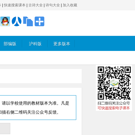
本
|
快速搜索课本
|
古诗大全
|
诗句大全
|
加入收藏
部编版
沪科版
更多版本
，请以学校使用的教材版本为准。凡是
扫描右侧二维码关注公众号反馈。