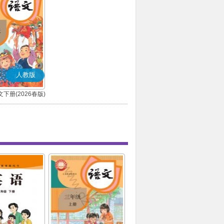
人教版
下册(2026春版)
(部编版)