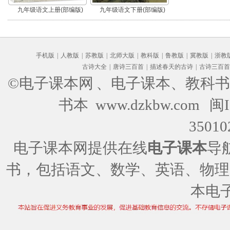
九年级语文上册(部编版)
九年级语文下册(部编版)
手机版
|
人教版
|
苏教版
|
北师大版
|
教科版
|
鲁教版
|
冀教版
|
浙教
古诗大全
|
唐诗三百首
|
描述春天的古诗
|
古诗三百首
©电子课本网
、电子课本、教科书
书本 www.dzkbw.com
闽I
35010
电子课本网提供在线
电子课本
导
书，包括语文、数学、英语、物理
本电