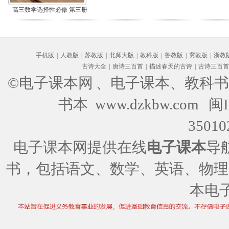
高三数学选择性必修 第三册
(B版)
手机版
|
人教版
|
苏教版
|
北师大版
|
教科版
|
鲁教版
|
冀教版
|
浙教
古诗大全
|
唐诗三百首
|
描述春天的古诗
|
古诗三百首
©电子课本网
、电子课本、教科书
书本 www.dzkbw.com
闽I
35010
电子课本网提供在线
电子课本
导
书，包括语文、数学、英语、物理
本电