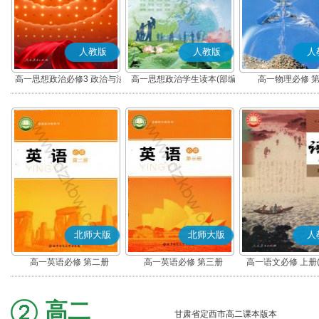
人教版
人教版
人
高一思想政治必修3 政治与法
高一思想政治学生读本(部编
高一物理必修 
治(部编版)
版)
北师大版
北师大版
人
高一英语必修 第二册
高一英语必修 第三册
高一语文必修 上册
高二
甘肃省定西市高二课本版本