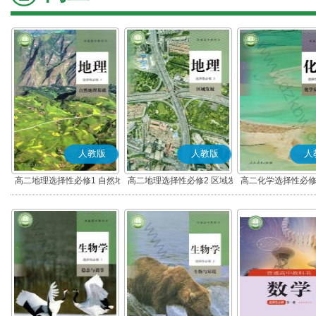
人教版
人教版
人
高二地理选择性必修1 自然地
高二地理选择性必修2 区域发
高二化学选择性必修
理基础
展
应原理