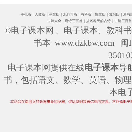
手机版
|
人教版
|
苏教版
|
北师大版
|
教科版
|
鲁教版
|
冀教版
|
浙教
古诗大全
|
唐诗三百首
|
描述春天的古诗
|
古诗三百首
©电子课本网
、电子课本、教科书
书本 www.dzkbw.com
闽I
35010
电子课本网提供在线
电子课本
导
书，包括语文、数学、英语、物理
本电