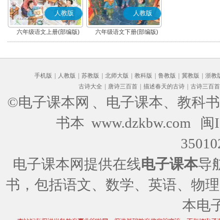
人教版
人教版
六年级语文上册(部编版)
六年级语文下册(部编版)
手机版
|
人教版
|
苏教版
|
北师大版
|
教科版
|
鲁教版
|
冀教版
|
浙教
古诗大全
|
唐诗三百首
|
描述春天的古诗
|
古诗三百首
©电子课本网
、电子课本、教科书
书本 www.dzkbw.com
闽I
35010
电子课本网提供在线
电子课本
导
书，包括语文、数学、英语、物理
本电