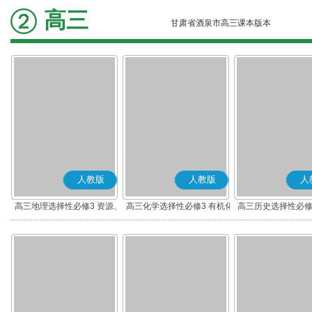
高三
甘肃省酒泉市高三课本版本
人教版
人教版
人
高三地理选择性必修3 资源、
高三化学选择性必修3 有机化
高三历史选择性必修
环境与国家安全
学基础
流与传播(部编