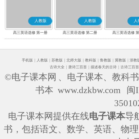
人教版
人教版
人
高三英语选修 第一册
高三英语选修 第二册
高三英语选修 
手机版
|
人教版
|
苏教版
|
北师大版
|
教科版
|
鲁教版
|
冀教版
|
浙教
古诗大全
|
唐诗三百首
|
描述春天的古诗
|
古诗三百首
©电子课本网
、电子课本、教科书
书本 www.dzkbw.com
闽I
35010
电子课本网提供在线
电子课本
导
书，包括语文、数学、英语、物理