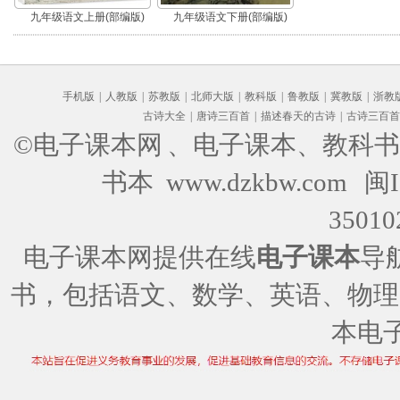
九年级语文上册(部编版)
九年级语文下册(部编版)
手机版
|
人教版
|
苏教版
|
北师大版
|
教科版
|
鲁教版
|
冀教版
|
浙教
古诗大全
|
唐诗三百首
|
描述春天的古诗
|
古诗三百首
©电子课本网
、电子课本、教科书
书本 www.dzkbw.com
闽I
35010
电子课本网提供在线
电子课本
导
书，包括语文、数学、英语、物理
本电