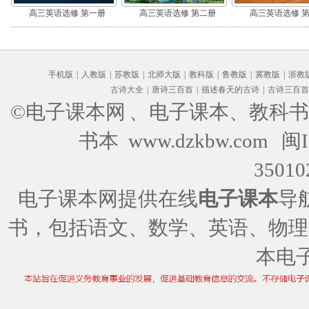
高三英语选修 第一册
高三英语选修 第二册
高三英语选修 
手机版
|
人教版
|
苏教版
|
北师大版
|
教科版
|
鲁教版
|
冀教版
|
浙教
古诗大全
|
唐诗三百首
|
描述春天的古诗
|
古诗三百首
©电子课本网
、电子课本、教科书
书本 www.dzkbw.com
闽I
35010
电子课本网提供在线
电子课本
导
书，包括语文、数学、英语、物理
本电