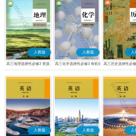
人教版
人教版
人
高三地理选择性必修3 资源、
高三化学选择性必修3 有机化
高三历史选择性必修
环境与国家安全
学基础
流与传播(部编
人教版
人教版
人