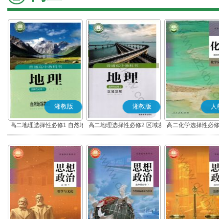
湘教版
湘教版
人
高二地理选择性必修1 自然地
高二地理选择性必修2 区域发
高二化学选择性必修
理基础
展
应原理