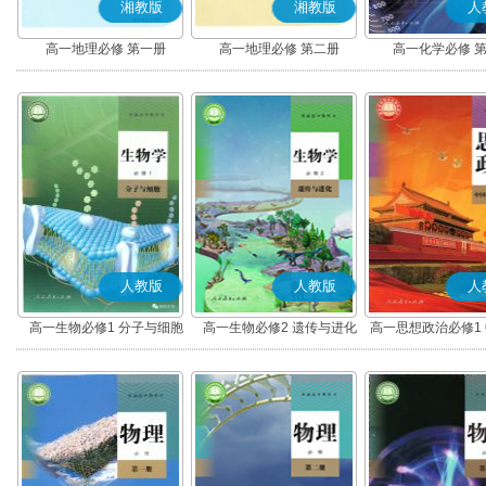
湘教版
湘教版
人
高一地理必修 第一册
高一地理必修 第二册
高一化学必修 
人教版
人教版
人
高一生物必修1 分子与细胞
高一生物必修2 遗传与进化
高一思想政治必修1
社会主义(部编