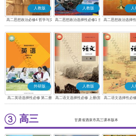
人教版
人教版
人
高二思想政治必修4 哲学与文
高二思想政治选择性必修1 当
高二思想政治选择性
化(部编版)
代国际政治与经济(部编版)
律与生活(部编
外研版
人教版
人
高二英语选择性必修 第二册
高二语文选择性必修 上册(部
高二语文选择性必修
编版)
编版)
高三
甘肃省酒泉市高三课本版本