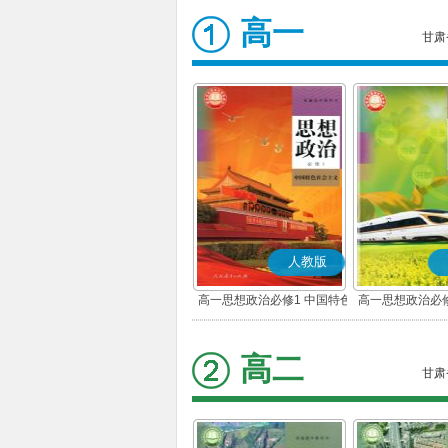
高一
甘肃
人教版
高一思想政治必修1 中国特色
高一思想政治必修
社会主义(部编版)
会(部编
高二
甘肃