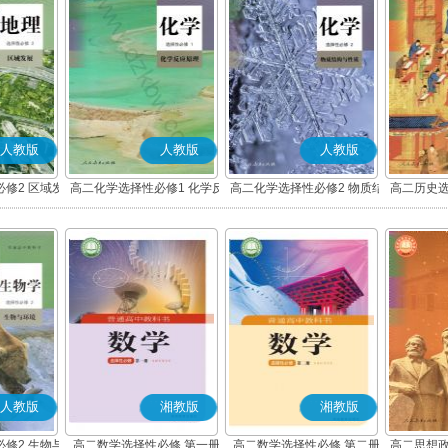
人教版
人教版
人教版
修2 区域发
高二化学选择性必修1 化学反
高二化学选择性必修2 物质结
高二历史选
应原理
构与性质
度与社
人教版
湘教版
湘教版
修2 生物与
高二数学选择性必修 第一册
高二数学选择性必修 第二册
高二思想政