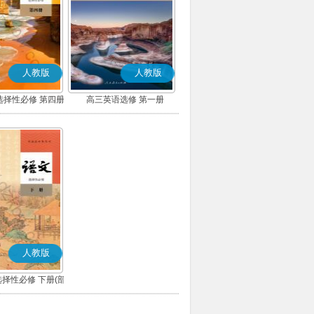
人教版
人教版
选择性必修 第四册
高三英语选修 第一册
人教版
择性必修 下册(部
编版)