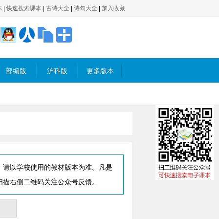
本
|
快速搜索课本
|
古诗大全
|
诗句大全
|
加入收藏
部编版
沪科版
更多版本
，请以学校使用的教材版本为准。凡是
扫描右侧二维码关注公众号反馈。