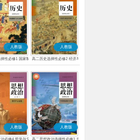
人教版
人教版
择性必修1 国家制
高二历史选择性必修2 经济与
会治理(部编版)
社会生活(部编版)
人教版
人教版
治必修4 哲学与文
高二思想政治选择性必修1 当