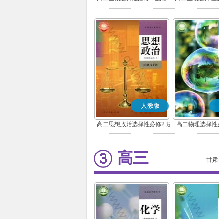
调节
环境
人教版
高二思想政治选择性必修2 法
高二物理选择性
律与生活(部编版)
高三
甘肃