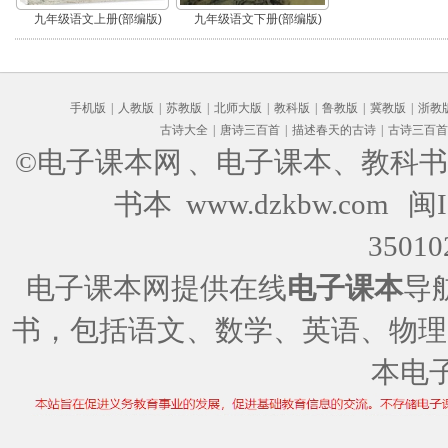
九年级语文上册(部编版)
九年级语文下册(部编版)
手机版
|
人教版
|
苏教版
|
北师大版
|
教科版
|
鲁教版
|
冀教版
|
浙教
古诗大全
|
唐诗三百首
|
描述春天的古诗
|
古诗三百首
©电子课本网
、电子课本、教科书
书本 www.dzkbw.com
闽I
35010
电子课本网提供在线
电子课本
导
书，包括语文、数学、英语、物理
本电