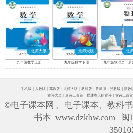
北师大版
北师大版
北
九年级数学上册
九年级数学下册
九年级物理全一册(2
版)
手机版
|
人教版
|
苏教版
|
北师大版
|
教科版
|
鲁教版
|
冀教版
|
浙教
古诗大全
|
唐诗三百首
|
描述春天的古诗
|
古诗三百首
©电子课本网
、电子课本、教科书
书本 www.dzkbw.com
闽I
35010