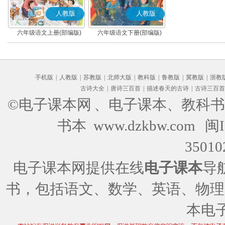
人教版
人教版
六年级语文上册(部编版)
六年级语文下册(部编版)
手机版
|
人教版
|
苏教版
|
北师大版
|
教科版
|
鲁教版
|
冀教版
|
浙教
古诗大全
|
唐诗三百首
|
描述春天的古诗
|
古诗三百首
©电子课本网
、电子课本、教科书
书本 www.dzkbw.com
闽I
35010
电子课本网提供在线
电子课本
导
书，包括语文、数学、英语、物理
本电