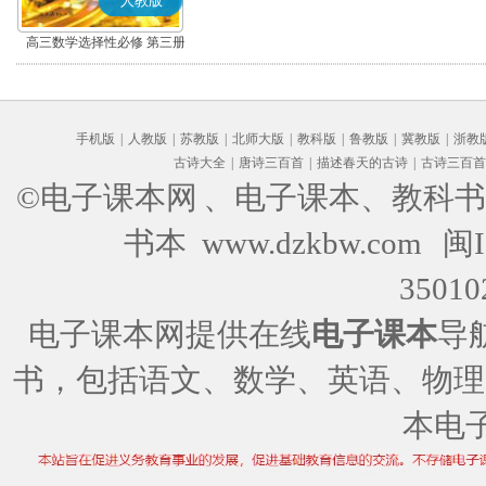
人教版
高三数学选择性必修 第三册
(A版)
手机版
|
人教版
|
苏教版
|
北师大版
|
教科版
|
鲁教版
|
冀教版
|
浙教
古诗大全
|
唐诗三百首
|
描述春天的古诗
|
古诗三百首
©电子课本网
、电子课本、教科书
书本 www.dzkbw.com
闽I
35010
电子课本网提供在线
电子课本
导
书，包括语文、数学、英语、物理
本电