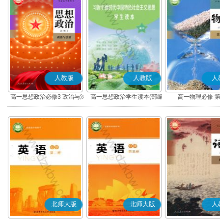
人教版
人教版
人
高一思想政治必修3 政治与法
高一思想政治学生读本(部编
高一物理必修 
治(部编版)
版)
北师大版
北师大版
人