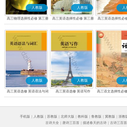
人教版
人教版
人
高三物理选择性必修 第三册
高三英语选择性必修 第三册
高三英语选择性必修
人教版
人教版
人
高三英语选修 英语语法与词
高三英语选修 英语写作
高三语文选择性必修
汇
编版)
手机版
|
人教版
|
苏教版
|
北师大版
|
教科版
|
鲁教版
|
冀教版
|
浙教
古诗大全
|
唐诗三百首
|
描述春天的古诗
|
古诗三百首