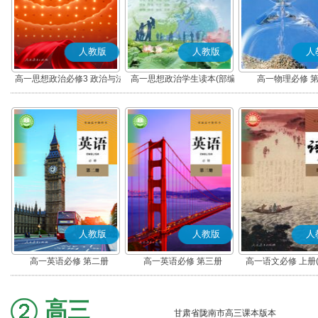
人教版
人教版
人
高一思想政治必修3 政治与法
高一思想政治学生读本(部编
高一物理必修 
治(部编版)
版)
人教版
人教版
人
高一英语必修 第二册
高一英语必修 第三册
高一语文必修 上册
高三
甘肃省陇南市高三课本版本