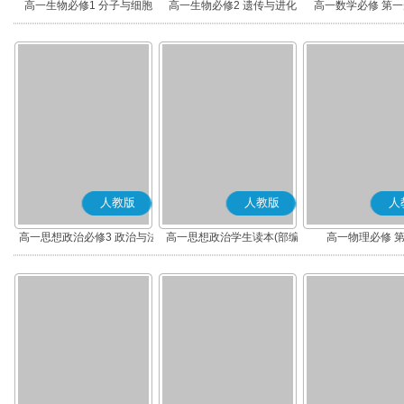
高一生物必修1 分子与细胞
高一生物必修2 遗传与进化
高一数学必修 第一册
人教版
人教版
人
高一思想政治必修3 政治与法
高一思想政治学生读本(部编
高一物理必修 
治(部编版)
版)