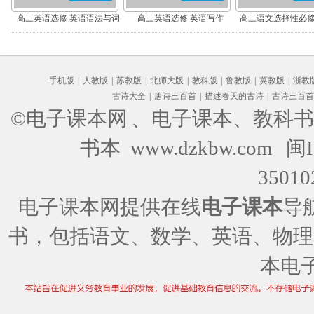
高三英语选修 英语语法与词
高三英语选修 英语写作
高三语文选择性必修
汇
编版)
手机版
|
人教版
|
苏教版
|
北师大版
|
教科版
|
鲁教版
|
冀教版
|
浙教
古诗大全
|
唐诗三百首
|
描述春天的古诗
|
古诗三百首
©电子课本网
、电子课本、教科书
书本 www.dzkbw.com
闽I
35010
电子课本网提供在线
电子课本
导
书，包括语文、数学、英语、物理
本电