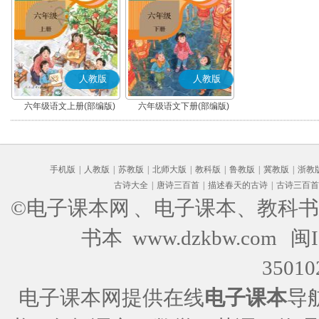
人教版
人教版
六年级语文上册(部编版)
六年级语文下册(部编版)
手机版
|
人教版
|
苏教版
|
北师大版
|
教科版
|
鲁教版
|
冀教版
|
浙教
古诗大全
|
唐诗三百首
|
描述春天的古诗
|
古诗三百首
©电子课本网
、电子课本、教科书
书本 www.dzkbw.com
闽I
35010
电子课本网提供在线
电子课本
导