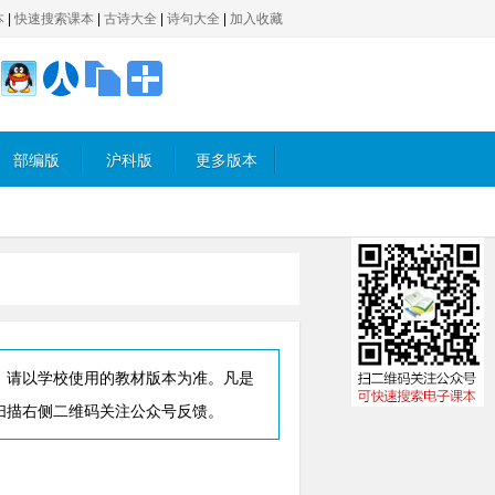
本
|
快速搜索课本
|
古诗大全
|
诗句大全
|
加入收藏
部编版
沪科版
更多版本
，请以学校使用的教材版本为准。凡是
扫描右侧二维码关注公众号反馈。