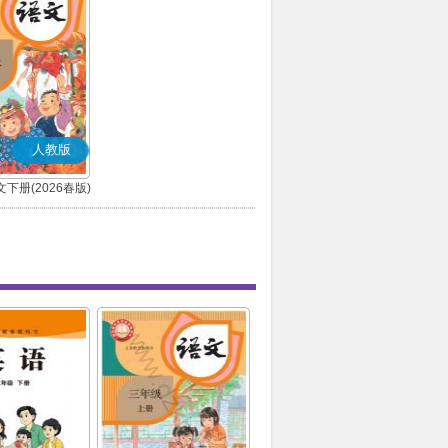
人教版
下册(2026春版)
(部编版)