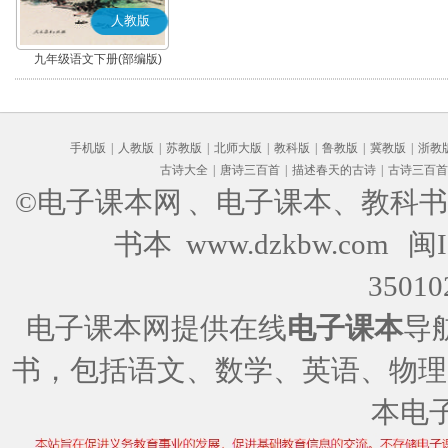
人教版
九年级语文下册(部编版)
手机版
|
人教版
|
苏教版
|
北师大版
|
教科版
|
鲁教版
|
冀教版
|
浙教
古诗大全
|
唐诗三百首
|
描述春天的古诗
|
古诗三百首
©电子课本网
、电子课本、教科书
书本 www.dzkbw.com
闽I
35010
电子课本网提供在线
电子课本
导
书，包括语文、数学、英语、物理
本电