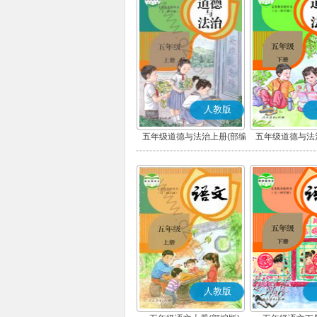
人教版
五年级道德与法治上册(部编
五年级道德与法
版)
版)
人教版