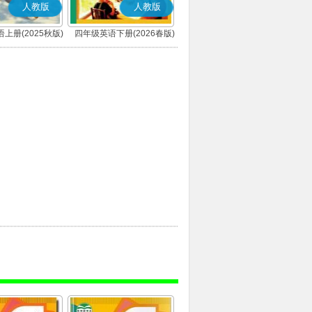
人教版
人教版
上册(2025秋版)
四年级英语下册(2026春版)
(PEP)
(PEP)