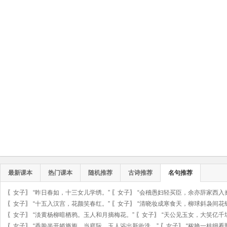
最新课本
热门课本
随机推荐
古诗推荐
名句推荐
〖
女子
〗
“昨日春如，十三女儿学绣。”
〖
女子
〗
“会稽愚妇轻买臣，余亦辞家西入
〖
女子
〗
“十五入汉宫，花颜笑春红。”
〖
女子
〗
“清晓妆成寒食天，柳球斜袅间花
〖
女子
〗
“淡黄杨柳暗栖鸦。玉人和月摘梅花。”
〖
女子
〗
“天公见玉女，大笑亿千
〖
女子
〗
“香脸半开娇旖旎。当庭际。玉人浴出新妆洗。”
〖
女子
〗
“秾艳一枝细看