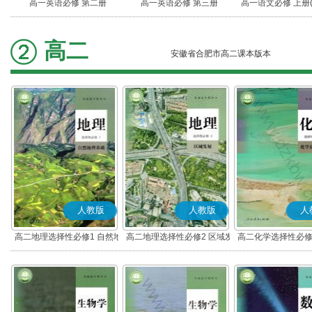
高一英语必修 第二册
高一英语必修 第三册
高一语文必修 上册
高二
安徽省合肥市高二课本版本
人教版
人教版
人
高二地理选择性必修1 自然地
高二地理选择性必修2 区域发
高二化学选择性必修
理基础
展
应原理