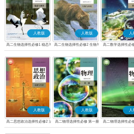
人教版
人教版
人
高二生物选择性必修1 稳态与
高二生物选择性必修2 生物与
高二数学选择性必修
调节
环境
(A版)
人教版
人教版
人
高二思想政治选择性必修2 法
高二物理选择性必修 第一册
高二物理选择性必修
律与生活(部编版)