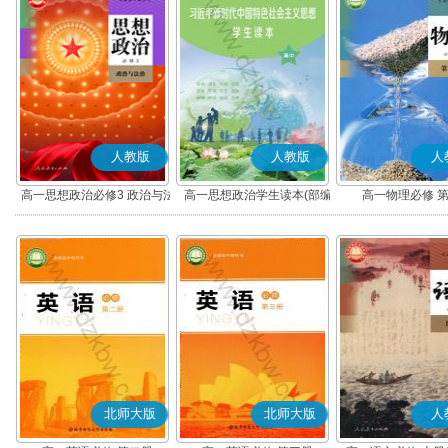
人教版
人教版
人
高一思想政治必修3 政治与法
高一思想政治学生读本(部编
高一物理必修 
治(部编版)
版)
北师大版
北师大版
人