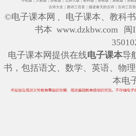
手机版
|
人教版
|
苏教版
|
北师大版
|
教科版
|
鲁教版
|
冀教版
|
浙教
古诗大全
|
唐诗三百首
|
描述春天的古诗
|
古诗三百首
©电子课本网
、电子课本、教科书
书本 www.dzkbw.com
闽I
35010
电子课本网提供在线
电子课本
导
书，包括语文、数学、英语、物理
本电