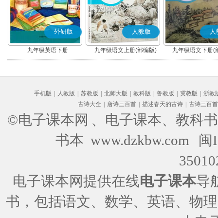
外研版
人教版
人
九年级英语下册
九年级语文上册(部编版)
九年级语文下册(
手机版
|
人教版
|
苏教版
|
北师大版
|
教科版
|
鲁教版
|
冀教版
|
浙教
古诗大全
|
唐诗三百首
|
描述春天的古诗
|
古诗三百首
©电子课本网
、电子课本、教科书
书本 www.dzkbw.com
闽I
35010
电子课本网提供在线
电子课本
导
书，包括语文、数学、英语、物理