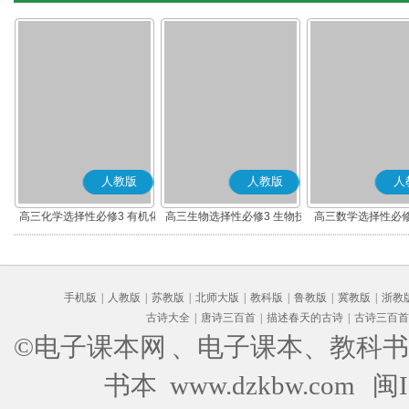
人教版
人教版
人
高三化学选择性必修3 有机化
高三生物选择性必修3 生物技
高三数学选择性必修
学基础
术与工程
(A版)
手机版
|
人教版
|
苏教版
|
北师大版
|
教科版
|
鲁教版
|
冀教版
|
浙教
古诗大全
|
唐诗三百首
|
描述春天的古诗
|
古诗三百首
©电子课本网
、电子课本、教科书
书本 www.dzkbw.com
闽I