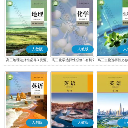
人教版
人教版
人
高三地理选择性必修3 资源、
高三化学选择性必修3 有机化
高三生物选择性必修
环境与国家安全
学基础
术与工程
人教版
人教版
人