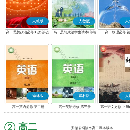
人教版
人教版
人
高一思想政治必修3 政治与法
高一思想政治学生读本(部编
高一物理必修 
治(部编版)
版)
译林版
译林版
人
高一英语必修 第二册
高一英语必修 第三册
高一语文必修 上册
高二
安徽省铜陵市高二课本版本