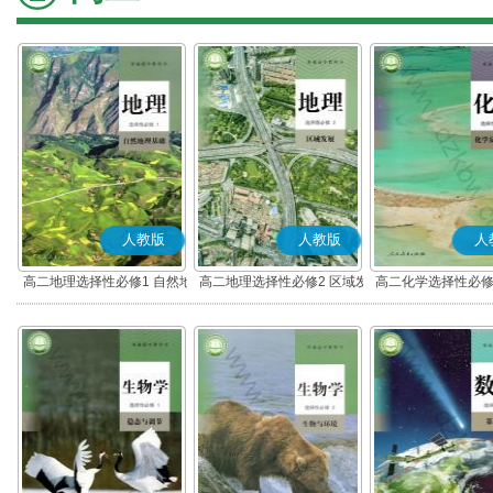
人教版
人教版
人
高二地理选择性必修1 自然地
高二地理选择性必修2 区域发
高二化学选择性必修
理基础
展
应原理