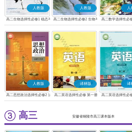
人教版
人教版
人
高二生物选择性必修1 稳态与
高二生物选择性必修2 生物与
高二数学选择性必修
调节
环境
(A版)
人教版
译林版
译
高二思想政治选择性必修2 法
高二英语选择性必修 第一册
高二英语选择性必修
律与生活(部编版)
高三
安徽省铜陵市高三课本版本