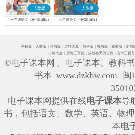
人教版
人教版
六年级语文上册(部编版)
六年级语文下册(部编版)
手机版
|
人教版
|
苏教版
|
北师大版
|
教科版
|
鲁教版
|
冀教版
|
浙教
古诗大全
|
唐诗三百首
|
描述春天的古诗
|
古诗三百首
©电子课本网
、电子课本、教科书
书本 www.dzkbw.com
闽I
35010
电子课本网提供在线
电子课本
导
书，包括语文、数学、英语、物理
本电