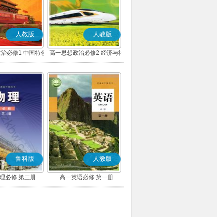
人教版
人教版
治必修1 中国特色
高一思想政治必修2 经济与社
主义(部编版)
会(部编版)
鲁科版
人教版
理必修 第三册
高一英语必修 第一册