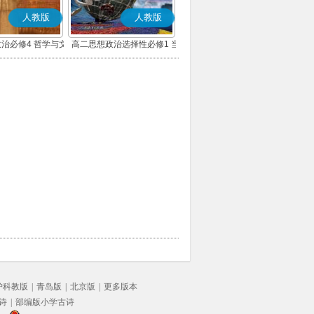
人教版
人教版
治必修4 哲学与文
高二思想政治选择性必修1 当
(部编版)
代国际政治与经济(部编版)
沪科教版
|
青岛版
|
北京版
|
更多版本
诗
|
部编版小学古诗