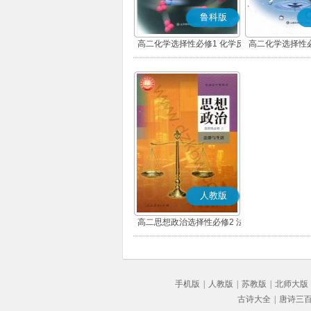
鲁科版
高二化学选择性必修1 化学反
高二化学选择性必
应原理
构与性
人教版
高二思想政治选择性必修2 法
律与生活(部编版)
手机版
|
人教版
|
苏教版
|
北师大版
古诗大全
|
唐诗三