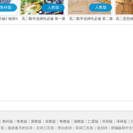
鲁科版
人教版
人教版
修2 物质结
高二数学选择性必修 第一册
高二数学选择性必修 第二册
高二思想政
质
(A版)
(A版)
化
|
教科版
|
鲁教版
|
冀教版
|
浙教版
|
粤教版
|
湘教版
|
仁爱版
|
外研版
|
译林版
|
百首
|
描述春天的古诗
|
古诗三百首
|
李白的诗
|
宋词三百首
|
送别诗
|
部编版初中古