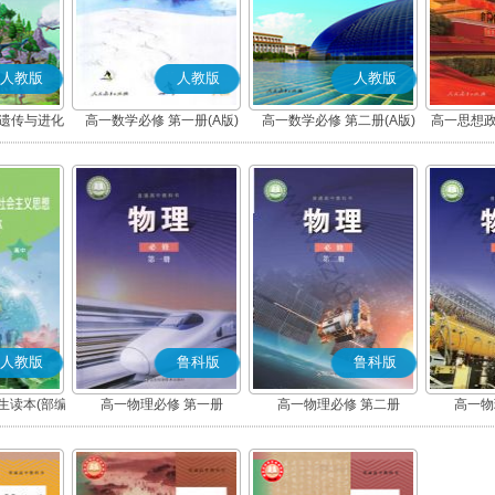
人教版
人教版
人教版
 遗传与进化
高一数学必修 第一册(A版)
高一数学必修 第二册(A版)
高一思想政
社会
人教版
鲁科版
鲁科版
生读本(部编
高一物理必修 第一册
高一物理必修 第二册
高一物