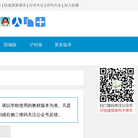
本
|
快速搜索课本
|
古诗大全
|
诗句大全
|
加入收藏
部编版
沪科版
更多版本
，请以学校使用的教材版本为准。凡是
扫描右侧二维码关注公众号反馈。