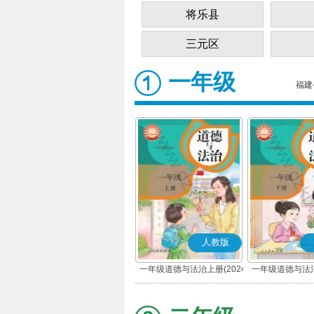
将乐县
三元区
一年级
福建
人教版
一年级道德与法治上册(2024
一年级道德与法治
秋版)(部编版)
春版)(部