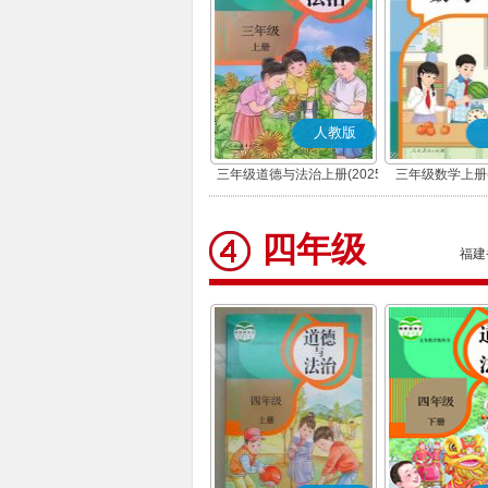
人教版
三年级道德与法治上册(2025
三年级数学上册(
秋版)(部编版)
四年级
福建