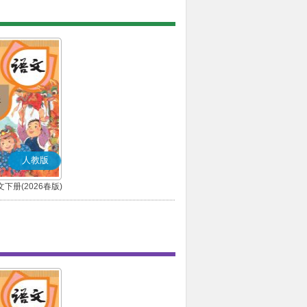
人教版
下册(2026春版)
(部编版)