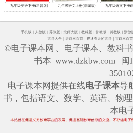
九年级英语下册(科普版)
九年级语文上册(部编版)
九年级语文下册(
手机版
|
人教版
|
苏教版
|
北师大版
|
教科版
|
鲁教版
|
冀教版
|
浙教
古诗大全
|
唐诗三百首
|
描述春天的古诗
|
古诗三百首
©电子课本网
、电子课本、教科书
书本 www.dzkbw.com
闽I
35010
电子课本网提供在线
电子课本
导
书，包括语文、数学、英语、物理
本电