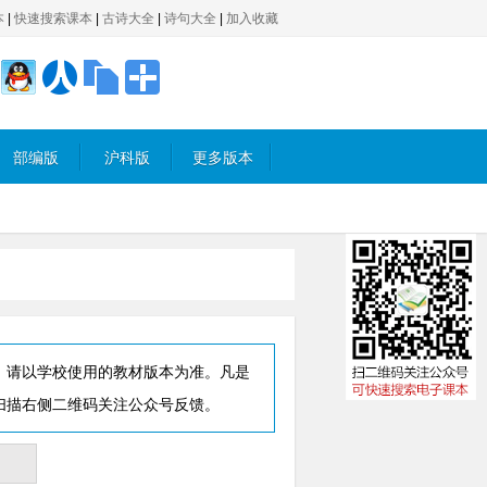
本
|
快速搜索课本
|
古诗大全
|
诗句大全
|
加入收藏
部编版
沪科版
更多版本
，请以学校使用的教材版本为准。凡是
扫描右侧二维码关注公众号反馈。