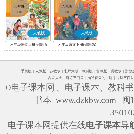
人教版
人教版
六年级语文上册(部编版)
六年级语文下册(部编版)
手机版
|
人教版
|
苏教版
|
北师大版
|
教科版
|
鲁教版
|
冀教版
|
浙教
古诗大全
|
唐诗三百首
|
描述春天的古诗
|
古诗三百首
©电子课本网
、电子课本、教科书
书本 www.dzkbw.com
闽I
35010
电子课本网提供在线
电子课本
导