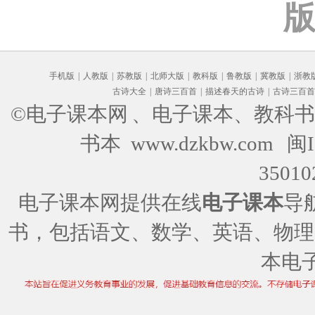
手机版
|
人教版
|
苏教版
|
北师大版
|
教科版
|
鲁教版
|
冀教版
|
浙教
古诗大全
|
唐诗三百首
|
描述春天的古诗
|
古诗三百首
©电子课本网
、电子课本、教科书
书本 www.dzkbw.com
闽I
35010
电子课本网提供在线
电子课本
导
书，包括语文、数学、英语、物理
本电