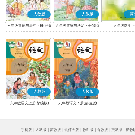
人教版
人教版
冀
六年级道德与法治上册(部编
六年级道德与法治下册(部编
六年级数学上
版)
版)
人教版
人教版
六年级语文上册(部编版)
六年级语文下册(部编版)
手机版
|
人教版
|
苏教版
|
北师大版
|
教科版
|
鲁教版
|
冀教版
|
浙教