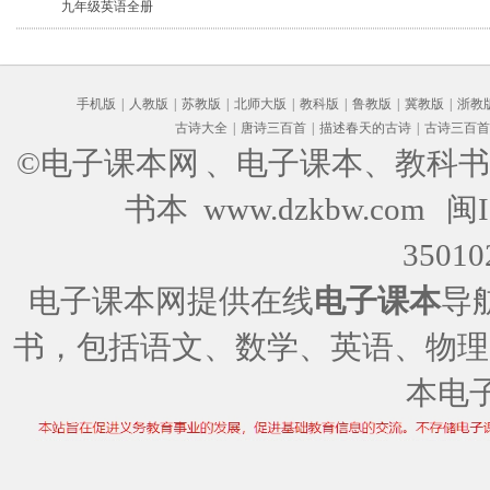
九年级英语全册
手机版
|
人教版
|
苏教版
|
北师大版
|
教科版
|
鲁教版
|
冀教版
|
浙教
古诗大全
|
唐诗三百首
|
描述春天的古诗
|
古诗三百首
©电子课本网
、电子课本、教科书
书本 www.dzkbw.com
闽I
35010
电子课本网提供在线
电子课本
导
书，包括语文、数学、英语、物理
本电