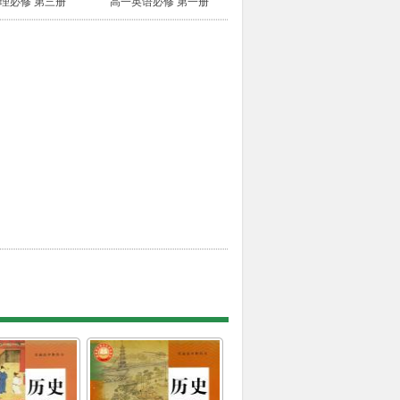
理必修 第三册
高一英语必修 第一册