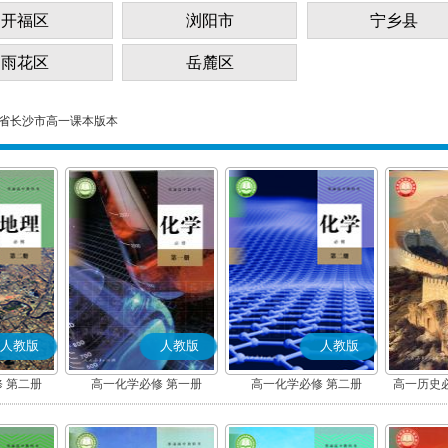
开福区
浏阳市
宁乡县
雨花区
岳麓区
省长沙市高一课本版本
人教版
人教版
人教版
 第二册
高一化学必修 第一册
高一化学必修 第二册
高一历史
(