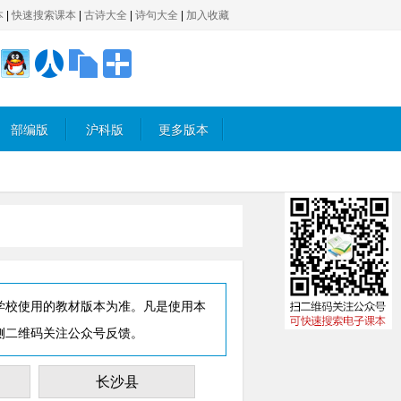
本
|
快速搜索课本
|
古诗大全
|
诗句大全
|
加入收藏
部编版
沪科版
更多版本
学校使用的教材版本为准。凡是使用本
侧二维码关注公众号反馈。
长沙县