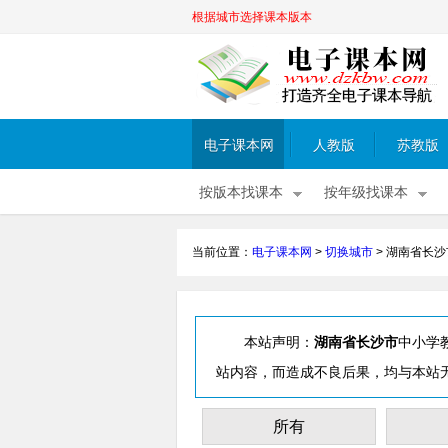
根据城市选择课本版本
电子课本网
人教版
苏教版
按版本找课本
按年级找课本
当前位置：
电子课本网
>
切换城市
>
湖南省长沙
本站声明：
湖南省长沙市
中小学
站内容，而造成不良后果，均与本站
所有