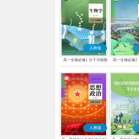
人教版
高一生物必修1 分子与细胞
高一生物必修2
人教版