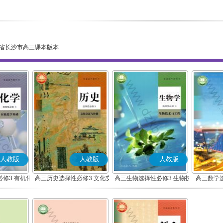
省长沙市高三课本版本
人教版
人教版
人教版
修3 有机化
高三历史选择性必修3 文化交
高三生物选择性必修3 生物技
高三数学
础
流与传播(部编版)
术与工程