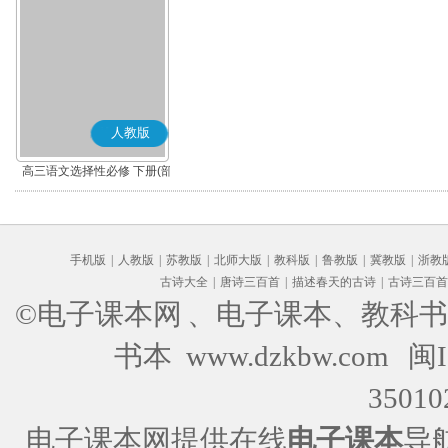
人教版
高三语文选择性必修 下册(部
编版)
手机版
|
人教版
|
苏教版
|
北师大版
|
教科版
|
鲁教版
|
冀教版
|
浙教
古诗大全
|
唐诗三百首
|
描述春天的古诗
|
古诗三百首
©电子课本网
、电子课本、教科书
书本 www.dzkbw.com
闽I
35010
电子课本网提供在线
电子课本
导