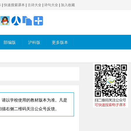
本
|
快速搜索课本
|
古诗大全
|
诗句大全
|
加入收藏
部编版
沪科版
更多版本
，请以学校使用的教材版本为准。凡是
扫描右侧二维码关注公众号反馈。