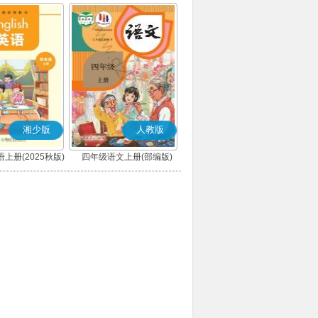
湘少版
人教版
上册(2025秋版)
四年级语文上册(部编版)